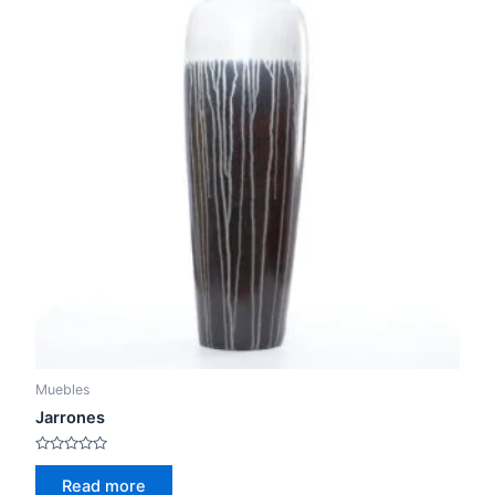
Muebles
Jarrones
Rated
0
Read more
out