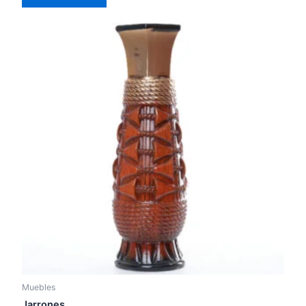
of
5
Muebles
Jarrones