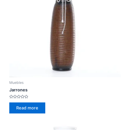
Muebles
Jarrones
Rated
0
Read more
out
of
5