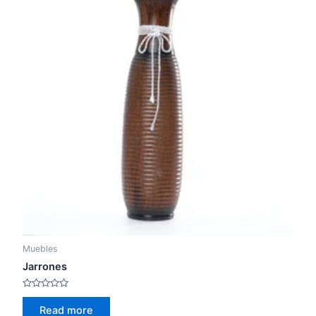
Muebles
Jarrones
Rated
0
Read more
out