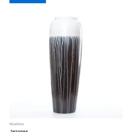
of
5
Muebles
Jarrones