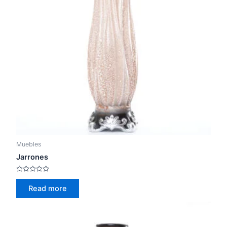
Muebles
Jarrones
Rated
0
Read more
out
of
5