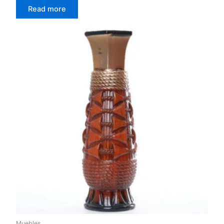
0
Read more
out
of
5
Muebles