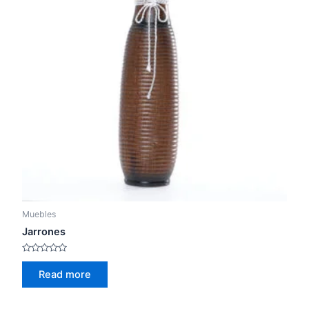
Muebles
Jarrones
Rated
0
Read more
out
of
5