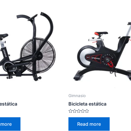
Gimnasio
 estática
Bicicleta estática
Rated
0
 more
Read more
out
of