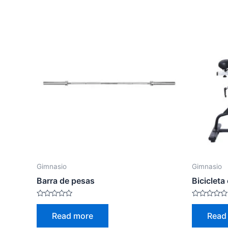
Gimnasio
Gimnasio
Barra de pesas
Bicicleta
Rated
Rated
0
0
Read more
Read
out
out
of
of